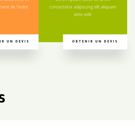
ent de l’Indre.
consectetur adipiscing elit aliquam
ante velit
IR UN DEVIS
OBTENIR UN DEVIS
s