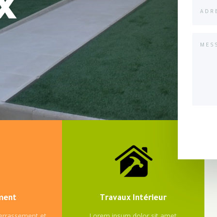
x
ment
Travaux Intérieur
terrassement et
Lorem ipsum dolor sit amet